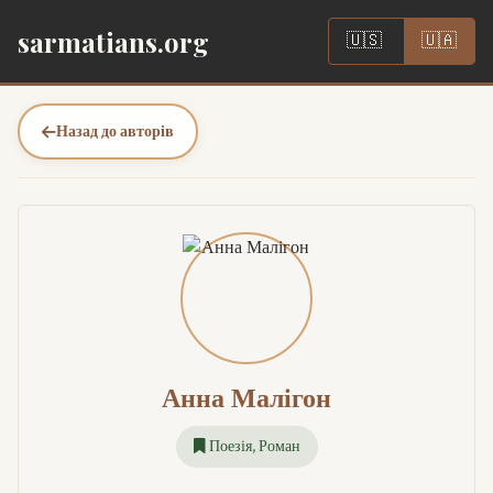
|
sarmatians.org
🇺🇸
🇺🇦
Назад до авторів
Анна Малігон
Поезія, Роман