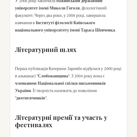
У 2006 році закінчила
Ніжинський державний
університет імені Миколи Гоголя
, філологічний
факультет. Через два роки, у 2008 році, завершила
навчання в
Інституті філології Київського
національного університету імені Тараса Шевченка
.
Літературний шлях
Перша публікація Катерини Зарембо відбулася у 2000 році
в альманасі
"Слобожанщина"
. З 2004 року вона є
членкинею Національної спілки письменників
України
. Її творчість належить до покоління
"двотисячників"
.
Літературні премії та участь у
фестивалях