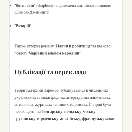
"Burnt skin"
(chapbook), переведена англійською мовою
Оленою Дженнінґс
"Розарій"
Також авторка роману
"Навчи її робити це"
та казкової
повісті
"Чарівний альбом кароліни"
.
Публікації та переклади
Твори Катерини Зарембо публікувалися в численних
українських та міжнародних літературних альманахах,
антологіях, журналах та інших збірниках. Її вірші були
перекладені на
болгарську
,
польську
,
чеську
,
грузинську
,
вірменську
,
англійську
,
французьку
мови.