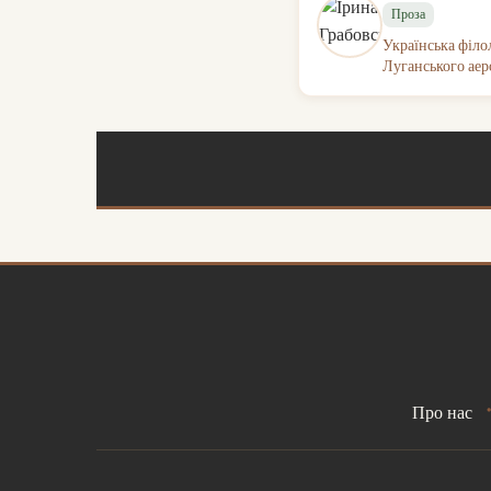
Проза
Українська філо
Луганського аеро
Про нас