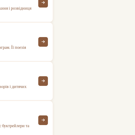
киня і розвідниця
рам. Її поезія
ворів і дитячих
є буктрейлери та