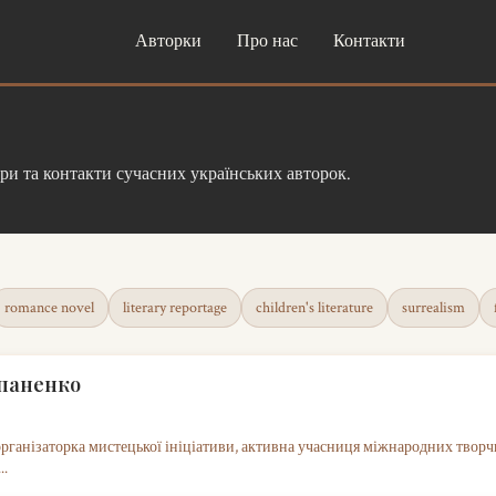
Авторки
Про нас
Контакти
ори та контакти сучасних українських авторок.
romance novel
literary reportage
children's literature
surrealism
паненко
організаторка мистецької ініціативи, активна учасниця міжнародних творчи
..