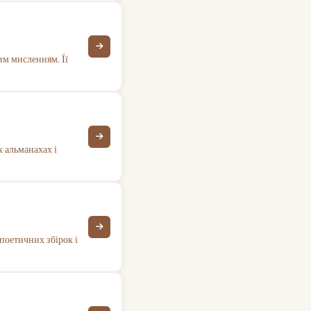
им мисленням. Її
х альманахах і
 поетичних збірок і