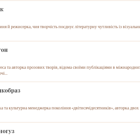
ик
иня й режисерка, чия творчість поєднує літературну чутливість із візуальн
гон
еса та авторка прозових творів, відома своїми публікаціями в міжнародни
чі...
икобраз
ка та культурна менеджерка покоління «двітисячідесятників», авторка двох
ногуз