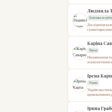
Людмила 
Есеїстика та публ
Дослідниця куль
гуманітаристики.
Каріна Са
Проза
Письменниця та 
психологічним а
Ірена Кар
Роман
Українська пись
провокативних р
Ірина Граб