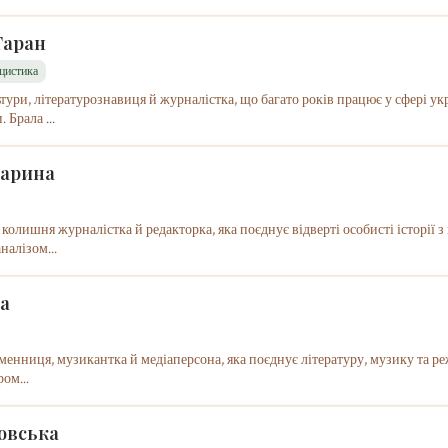
Таран
іцистика
тури, літературознавиця й журналістка, що багато років працює у сфері ук
 Брала ...
варина
колишня журналістка й редакторка, яка поєднує відверті особисті історії 
налізом...
па
менниця, музикантка й медіаперсона, яка поєднує літературу, музику та ре
ом...
овська