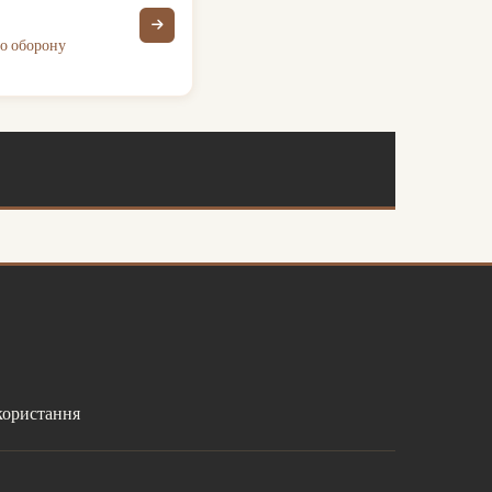
ро оборону
користання