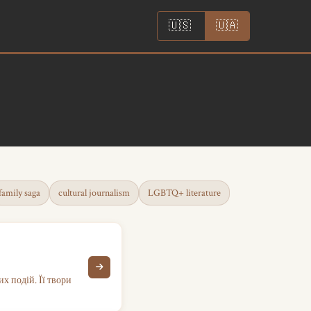
|
🇺🇸
🇺🇦
family saga
cultural journalism
LGBTQ+ literature
х подій. Її твори