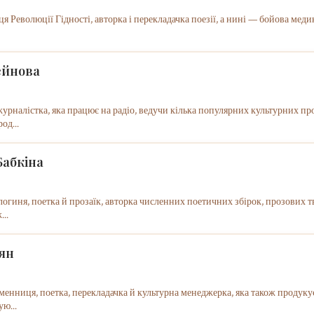
я Революції Гідності, авторка і перекладачка поезії, а нині — бойова меди
ейнова
урналістка, яка працює на радіо, ведучи кілька популярних культурних прог
од...
Бабкіна
логиня, поетка й прозаїк, авторка численних поетичних збірок, прозових т
...
ян
менниця, поетка, перекладачка й культурна менеджерка, яка також продуку
ю...