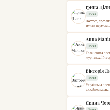
Ірина Ціл
Поезія
Поетеса, прозаїк
тексти перекла...
Анна Малі
Поезія
Талановита поет
журналах. Її твор
Вікторія Д
Поезія
Українська поет
дизайнерка кн...
Ярина Чор
Поезія