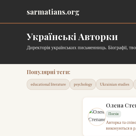
sarmatians.org
Українські Авторки
Директорія українських письменниць. Біографії, тв
Популярні теги:
educational literature
psychology
Ukrainian studies
Олена Сте
Поезія
Авторка та спів
виконуються в р.