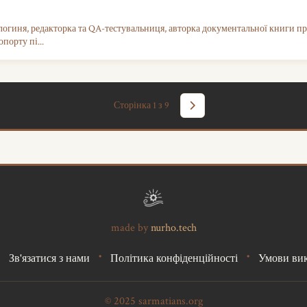
логиня, редакторка та QA-тестувальниця, авторка документальної книги п
порту пі...
Сторінка 1 з 9
made by
nurho.tech
•
•
•
Зв'язатися з нами
Політика конфіденційності
Умови ви
© 2025 sarmatians.org