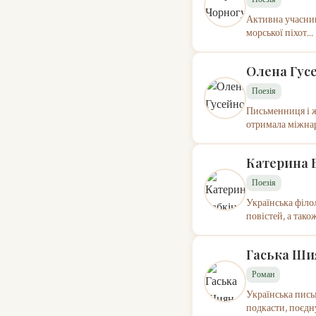
Активна учасниц
морської піхот...
Олена Гус
Поезія
Письменниця і ж
отримала міжнар
Катерина 
Поезія
Українська філо
повістей, а також
Гаська Ши
Роман
Українська пись
подкасти, поєдну