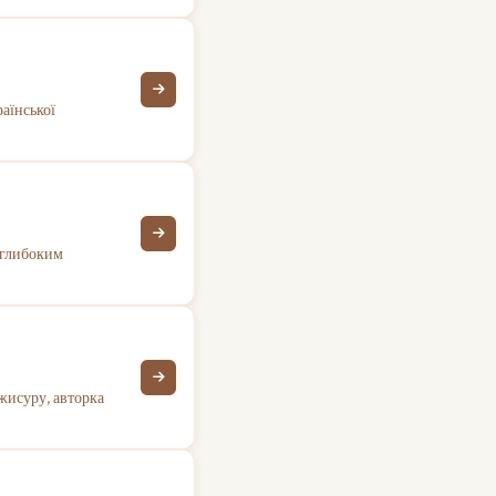
раїнської
з глибоким
жисуру, авторка