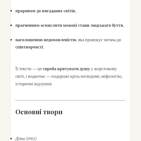
проривом до вигаданих світів
,
прагненням осмислити межові стани людського буття
,
наголошеною недомовленістю
, яка провокує читача до
співтворчості
.
Її тексти — це
спроба врятувати душу
у жорстокому
світі, і водночас — подорожі крізь несвідоме, міфологію,
історичні відлуння.
Основні твори
Діти
(1982)