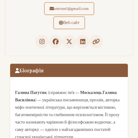
antrum1@gmail.com
Веб-сайт
Біографія
Галина Пагутяк
(справжнє ім’я —
Москалець Галина
Василівна
) — українська письменниця, прозаїк, авторка
міфо-поетичної літератури, що вирізняється містикою,
багатовимірністю та глибинним психологізмом. Її прозу
часто називають чарівною й філософською водночас, а
саму авторку — однією з найзагадковіших постатей
сучасної української літератури.