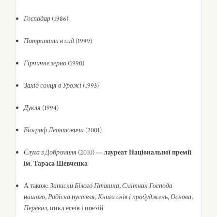
Господар
(1986)
Потрапити в сад
(1989)
Гірчичне зерно
(1990)
Захід сонця в Урожі
(1993)
Дукля
(1994)
Біограф Леонтовича
(2001)
Слуга з Добромиля
(2010) —
лауреат Національної премії
ім. Тараса Шевченка
А також:
Записки Білого Пташка
,
Смітник Господа
нашого
,
Радісна пустеля
,
Книга снів і пробуджень
,
Основа
,
Перевал
, цикл есеїв і поезій