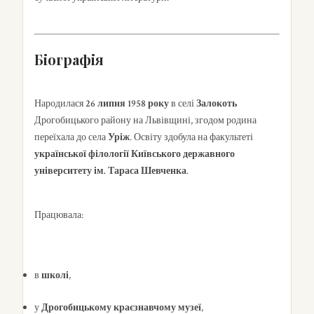
Біографія
Народилася
26 липня 1958 року
в селі
Залокоть
Дрогобицького району на Львівщині, згодом родина
переїхала до села
Уріж
. Освіту здобула на факультеті
української філології Київського державного
університету ім. Тараса Шевченка
.
Працювала:
в
школі
,
у
Дрогобицькому краєзнавчому музеї
,