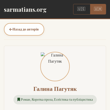
|
sarmatians.org
🇺🇸
🇺🇦
Назад до авторів
Галина Пагутяк
Роман, Коротка проза, Есеїстика та публіцистика