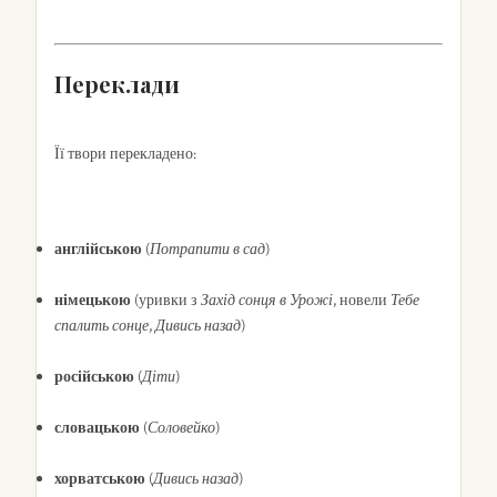
Переклади
Її твори перекладено:
англійською
(
Потрапити в сад
)
німецькою
(уривки з
Захід сонця в Урожі
, новели
Тебе
спалить сонце
,
Дивись назад
)
російською
(
Діти
)
словацькою
(
Соловейко
)
хорватською
(
Дивись назад
)