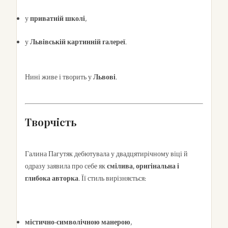
у
приватній школі
,
у
Львівській картинній галереї
.
Нині живе і творить у
Львові
.
Творчість
Галина Пагутяк дебютувала у двадцятирічному віці й
одразу заявила про себе як
смілива, оригінальна і
глибока авторка
. Її стиль вирізняється:
містично-символічною манерою
,