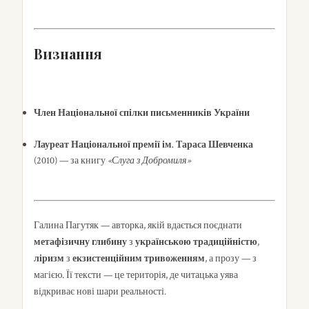
Визнання
Член Національної спілки письменників України
Лауреат Національної премії ім. Тараса Шевченка
(2010) — за книгу
«Слуга з Добромиля»
Галина Пагутяк — авторка, якій вдається поєднати
метафізичну глибину
з
українською традиційністю
,
ліризм
з
екзистенційним тривоженням
, а прозу — з
магією. Її тексти — це територія, де читацька уява
відкриває нові шари реальності.