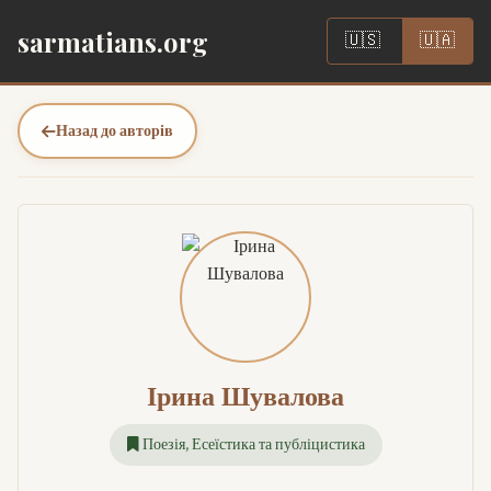
|
sarmatians.org
🇺🇸
🇺🇦
Назад до авторів
Ірина Шувалова
Поезія, Есеїстика та публіцистика