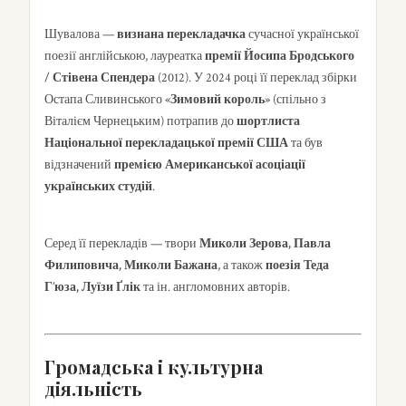
Шувалова —
визнана перекладачка
сучасної української
поезії англійською, лауреатка
премії Йосипа Бродського
/ Стівена Спендера
(2012). У 2024 році її переклад збірки
Остапа Сливинського
«Зимовий король»
(спільно з
Віталієм Чернецьким) потрапив до
шортлиста
Національної перекладацької премії США
та був
відзначений
премією Американської асоціації
українських студій
.
Серед її перекладів — твори
Миколи Зерова, Павла
Филиповича, Миколи Бажана
, а також
поезія Теда
Г’юза, Луїзи Ґлік
та ін. англомовних авторів.
Громадська і культурна
діяльність