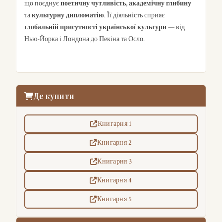
що поєднує
поетичну чутливість
,
академічну глибину
та
культурну дипломатію
. Її діяльність сприяє
глобальній присутності української культури
— від
Нью-Йорка і Лондона до Пекіна та Осло.
Де купити
Книгарня 1
Книгарня 2
Книгарня 3
Книгарня 4
Книгарня 5