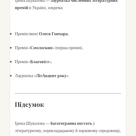
Ірина Шувалова —
лауреатка численних літературних
премій
в Україні, зокрема:
Премія імені
Олеся Гончара
,
Премія
«Смолоскип»
(перша премія),
Премія
«Благовіст»
,
Лауреатка
«ЛітАкцент року»
.
Підсумок
Ірина Шувалова —
багатогранна постать
у
літературному, перекладацькому й науковому середовищі,