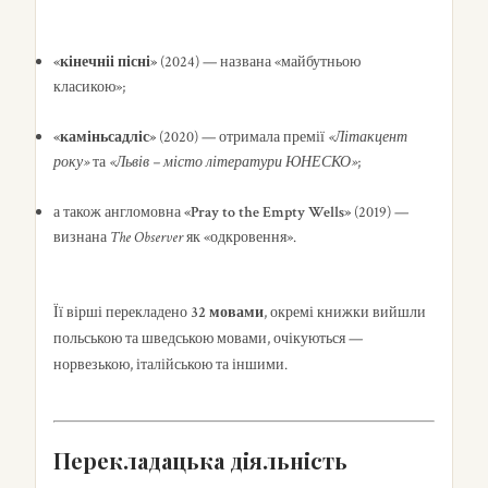
«кінечніі пісні»
(2024) — названа «майбутньою
класикою»;
«каміньсадліс»
(2020) — отримала премії
«Літакцент
року»
та
«Львів – місто літератури ЮНЕСКО»
;
а також англомовна
«Pray to the Empty Wells»
(2019) —
визнана
The Observer
як «одкровення».
Її вірші перекладено
32 мовами
, окремі книжки вийшли
польською та шведською мовами, очікуються —
норвезькою, італійською та іншими.
Перекладацька діяльність