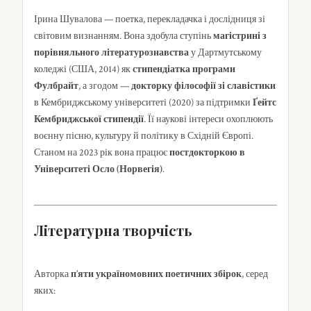
Ірина Шувалова — поетка, перекладачка і дослідниця зі
світовим визнанням. Вона здобула ступінь
магістрині з
порівняльного літературознавства
у Дартмутському
коледжі (США, 2014) як
стипендіатка програми
Фулбрайт
, а згодом —
докторку філософії зі славістики
в Кембриджському університеті (2020) за підтримки
Ґейтс
Кембриджської стипендії
. Її наукові інтереси охоплюють
воєнну пісню, культуру й політику в Східній Європі.
Станом на 2023 рік вона працює
постдокторкою в
Університеті Осло (Норвегія)
.
Літературна творчість
Авторка
п’яти україномовних поетичних збірок
, серед
яких: