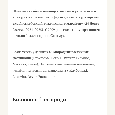
Шувалова є
співзасновницею першого українського
конкурсу квір-поезії «голl[о]сні!»
, а також
кураторкою
української секції гонконгського марафону «24 Hours
Poetry»
(2024–2025). У 2009 році стала
співупорядницею
антології «120 сторінок Содому»
.
Брала участь у десятках
міжнародних поетичних
фестивалів
(Стокгольм, Осло, Штутґарт, Вільнюс,
Мексика, Китай). Виступає з поетичними читаннями,
лекціями та тренінгами, викладала
у Кембриджі,
Litosvita, Arvon Foundation
.
Визнання і нагороди