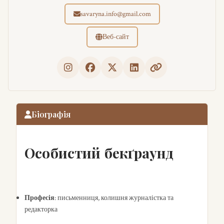
savaryna.info@gmail.com
Веб-сайт
Біографія
Особистий бекґраунд
Професія
: письменниця, колишня журналістка та
редакторка