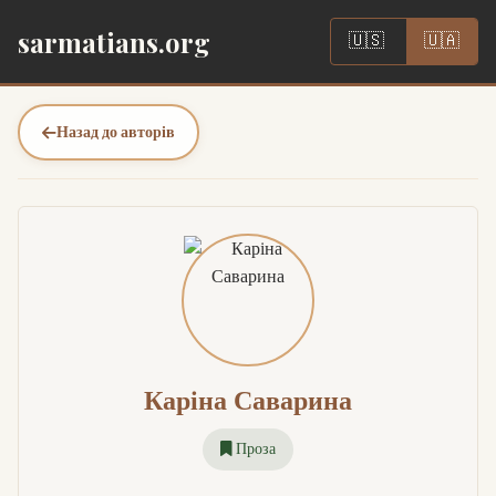
|
sarmatians.org
🇺🇸
🇺🇦
Назад до авторів
Каріна Саварина
Проза