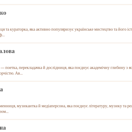
чко
 та кураторка, яка активно популяризує українське мистецтво та його істо
...
алова
— поетка, перекладачка й дослідниця, яка поєднує академічну глибину з 
рчістю. Ав...
па
менниця, музикантка й медіаперсона, яка поєднує літературу, музику та ре
ом...
іна