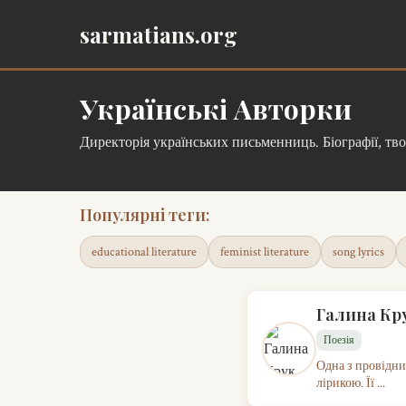
sarmatians.org
Українські Авторки
Директорія українських письменниць. Біографії, тв
Популярні теги:
educational literature
feminist literature
song lyrics
Галина Кр
Поезія
Одна з провідни
лірикою. Її ...