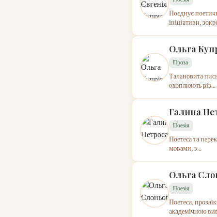
Поєднує поетичн
ініціативи, зокре
Ольга Куп
Проза
Талановита пись
охоплюють різ...
Галина Пе
Поезія
Поетеса та перек
мовами, з...
Ольга Сло
Поезія
Поетеса, прозаїк
академічною вив