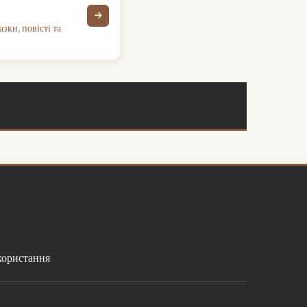
зки, повісті та
користання