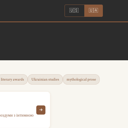
|
🇺🇸
🇺🇦
literary awards
Ukrainian studies
mythological prose
 роздуми з інтимною