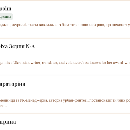
рбіш
іцистика
дачка, журналістка та викладачка з багатогранною кар’єрою, що почалася у 1
іха Зерня N/A
ня is a Ukrainian writer, translator, and volunteer, best known for her award-w
араторіна
менниця та PR-менеджерка, авторка урбан-фентезі, постапокаліптичних ро
во...
уприна