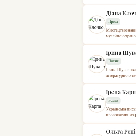
Діана Кло
Проза
Мистецтвознавиця
музейною трансф
Ірина Шув
Поезія
Ірина Шувалова 
літературною тво
Ірена Кар
Роман
Українська пись
провокативних р
Ольга Рєп