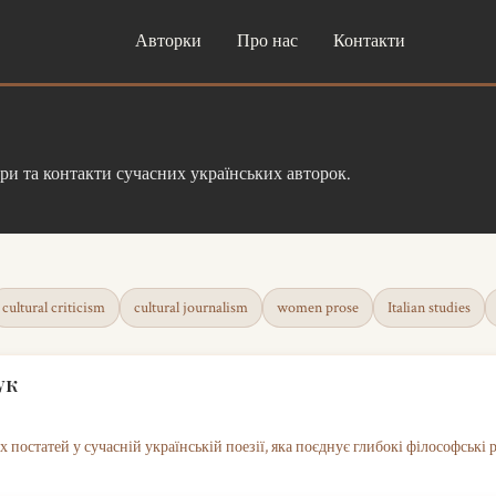
Авторки
Про нас
Контакти
ори та контакти сучасних українських авторок.
cultural criticism
cultural journalism
women prose
Italian studies
ук
х постатей у сучасній українській поезії, яка поєднує глибокі філософські