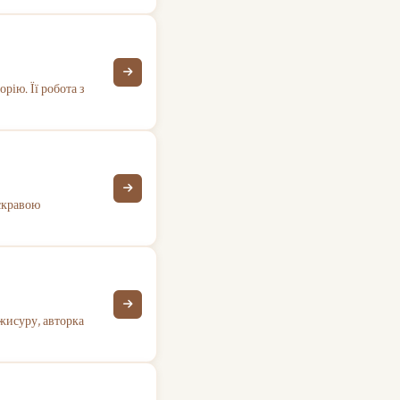
рію. Її робота з
яскравою
жисуру, авторка