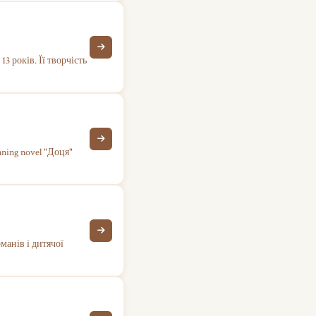
3 років. Її творчість
inning novel "Доця"
манів і дитячої