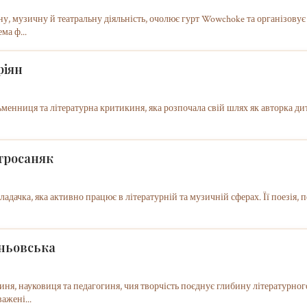
у, музичну й театральну діяльність, очолює гурт Wowchoke та організовує 
ма ф...
ріян
менниця та літературна критикиня, яка розпочала свій шлях як авторка дит
тросаняк
ладачка, яка активно працює в літературній та музичній сферах. Її поезія, 
ньовська
иня, науковиця та педагогиня, чия творчість поєднує глибину літературног
ажені...