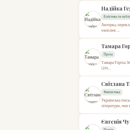
Надійка Ге
Есеїстика та публ
Авторка, перекла
охоплює ...
Тамара Гор
Проза
Tамара Горіха Зер
(201...
Світлана Т
Фантастика
Українська пись
літератури, чия т
Євгенія Ч
Поезія