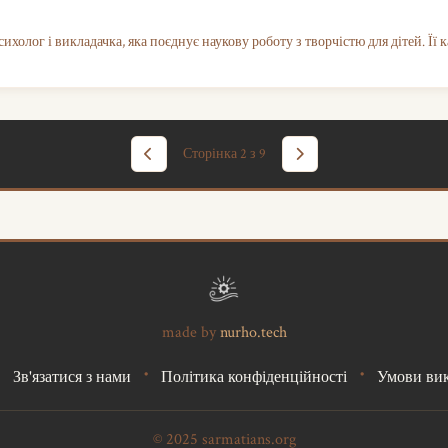
холог і викладачка, яка поєднує наукову роботу з творчістю для дітей. Її ка
Сторінка 2 з 9
made by
nurho.tech
•
•
•
Зв'язатися з нами
Політика конфіденційності
Умови ви
© 2025 sarmatians.org