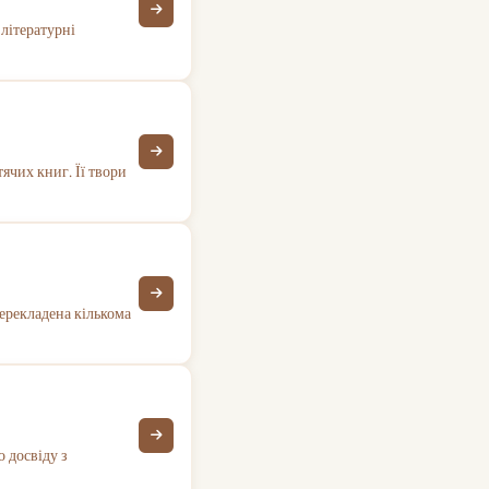
літературні
ячих книг. Її твори
перекладена кількома
о досвіду з