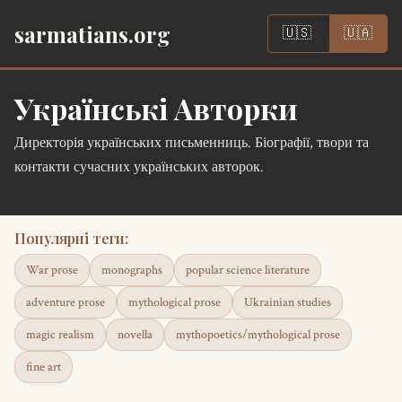
|
sarmatians.org
🇺🇸
🇺🇦
Українські Авторки
Директорія українських письменниць. Біографії, твори та
контакти сучасних українських авторок.
Популярні теги:
War prose
monographs
popular science literature
adventure prose
mythological prose
Ukrainian studies
magic realism
novella
mythopoetics/mythological prose
fine art