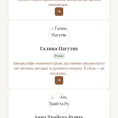
міжнародне...
Галина Пагутяк
Роман
Авторка міфо-поетичної прози, що глибоко занурюється у
світ містики, вигадки та духовного пошуку. Її стиль — це
поєднанн...
Анна Трайста‑Рушть